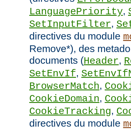
,
LanguagePriority
,
SetInputFilter
Se
directives du module
m
Remove*), des metado
documents (
,
Header
R
,
SetEnvIf
SetEnvIf
,
BrowserMatch
Cook
,
CookieDomain
Cook
,
CookieTracking
Co
directives du module
m