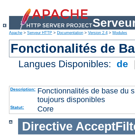
Serveu
Apache
>
Serveur HTTP
>
Documentation
>
Version 2.4
>
Modules
Fonctionalités de B
Langues Disponibles:
de
Fonctionnalités de base du
Description:
toujours disponibles
Core
Statut:
Directive
AcceptFilt