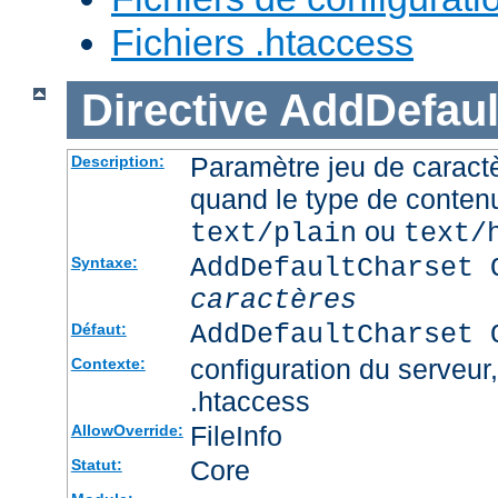
Fichiers .htaccess
Directive
AddDefaul
Paramètre jeu de caractè
Description:
quand le type de conten
ou
text/plain
text/
AddDefaultCharset 
Syntaxe:
caractères
AddDefaultCharset 
Défaut:
configuration du serveur, 
Contexte:
.htaccess
FileInfo
AllowOverride:
Core
Statut: