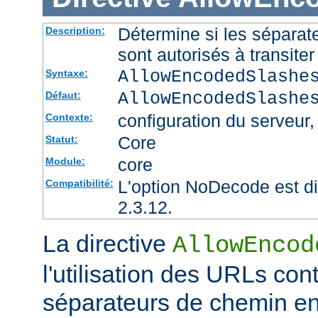
Détermine si les sépara
Description:
sont autorisés à transite
AllowEncodedSlashe
Syntaxe:
AllowEncodedSlashe
Défaut:
configuration du serveur, 
Contexte:
Core
Statut:
core
Module:
L'option NoDecode est di
Compatibilité:
2.3.12.
La directive
AllowEncod
l'utilisation des URLs co
séparateurs de chemin e