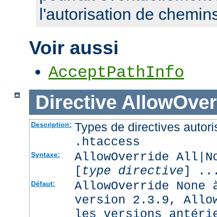
l'autorisation de chemin
Voir aussi
AcceptPathInfo
Directive
AllowOver
Types de directives autori
Description:
.htaccess
AllowOverride All|N
Syntaxe:
[
type directive
] ..
AllowOverride None 
Défaut:
version 2.3.9, Allo
les versions antéri