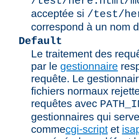
/test/here.html/m
acceptée si
/test/he
correspond à un nom de
Default
Le traitement des requ
par le
gestionnaire
resp
requête. Le gestionnai
fichiers normaux rejett
requêtes avec
PATH_I
gestionnaires qui serve
comme
cgi-script
et
isa