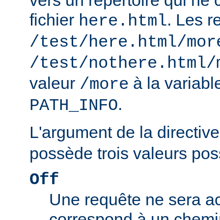
vers un répertoire qui ne 
fichier
. Les r
here.html
/test/here.html/mor
/test/nothere.html/
valeur
à la variab
/more
.
PATH_INFO
L'argument de la directiv
possède trois valeurs poss
Off
Une requête ne sera ac
correspond à un chemin