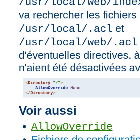
/usr/local/web/inde
va rechercher les fichiers
et
/usr/local/.acl
/usr/local/web/.acl
d'éventuelles directives, 
n'aient été désactivées a
<
Directory
"/"
>
AllowOverride
None
</
Directory
>
Voir aussi
AllowOverride
Fichiers de configurati