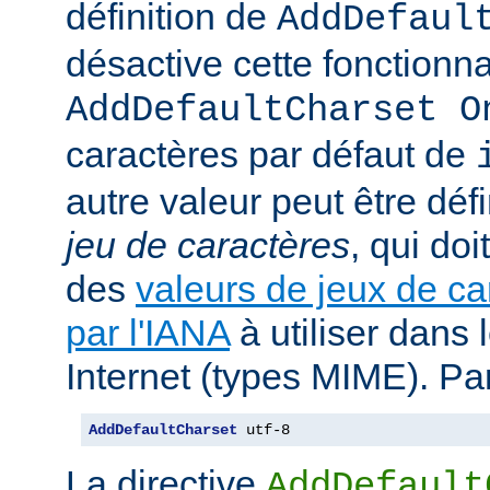
définition de
AddDefaul
désactive cette fonctionnal
AddDefaultCharset O
caractères par défaut de
autre valeur peut être déf
jeu de caractères
, qui doi
des
valeurs de jeux de ca
par l'IANA
à utiliser dans
Internet (types MIME). Pa
AddDefaultCharset
 utf-8
La directive
AddDefault