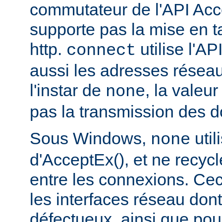
commutateur de l'API Acce
supporte pas la mise en 
http.
utilise l'AP
connect
aussi les adresses réseau
l'instar de
, la valeu
none
pas la transmission des d
Sous Windows,
util
none
d'AcceptEx(), et ne recyc
entre les connexions. Ceci
les interfaces réseau dont 
défectueux, ainsi que pou