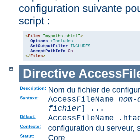
configuration suivante pour
script :
<
Files
"mypaths.shtml"
>
Options
+Includes
SetOutputFilter
INCLUDES
AcceptPathInfo
On
</
Files
>
Directive
AccessFi
Nom du fichier de configur
Description:
AccessFileName
nom-
Syntaxe:
fichier
] ...
AccessFileName .hta
Défaut:
configuration du serveur, s
Contexte:
Core
Statut: