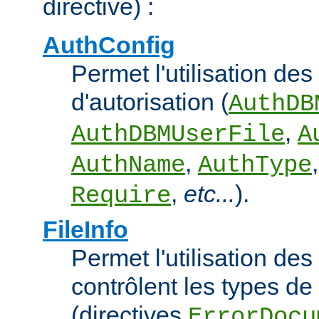
directive) :
AuthConfig
Permet l'utilisation des
d'autorisation (
AuthDB
,
AuthDBMUserFile
A
,
AuthName
AuthType
,
etc...
).
Require
FileInfo
Permet l'utilisation des
contrôlent les types d
(directives
ErrorDocu