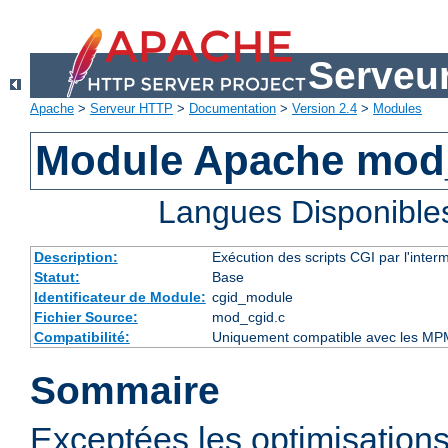
Serveu
Apache
>
Serveur HTTP
>
Documentation
>
Version 2.4
>
Modules
Module Apache mod
Langues Disponible
Description:
Exécution des scripts CGI par l'inte
Statut:
Base
Identificateur de Module:
cgid_module
Fichier Source:
mod_cgid.c
Compatibilité:
Uniquement compatible avec les MP
Sommaire
Exceptées les optimisations 