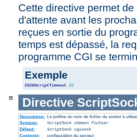
Cette directive permet de 
d'attente avant les proch
reçues en sortie du prog
temps est dépassé, la req
programme CGI se termin
Exemple
CGIDScriptTimeout
20
Directive
ScriptSoc
Description:
Le préfixe du nom de fichier du socket à util
Syntaxe:
ScriptSock
chemin fichier
Défaut:
ScriptSock cgisock
Contexte:
configuration du serveur