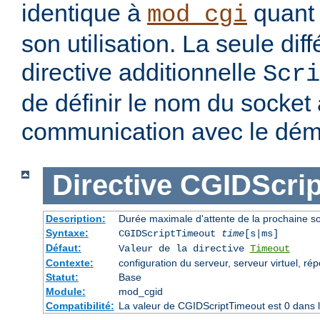
identique à
quant 
mod_cgi
son utilisation. La seule dif
directive additionnelle
Scri
de définir le nom du socket à
communication avec le dé
Directive
CGIDScrip
Description:
Durée maximale d'attente de la prochaine 
Syntaxe:
CGIDScriptTimeout
time
[s|ms]
Défaut:
Valeur de la directive
Timeout
Contexte:
configuration du serveur, serveur virtuel, rép
Statut:
Base
Module:
mod_cgid
Compatibilité:
La valeur de CGIDScriptTimeout est 0 dans l