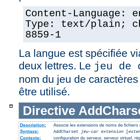
Content-Language: e
Type: text/plain; c
8859-1
La langue est spécifiée v
deux lettres. Le
jeu de 
nom du jeu de caractères p
être utilisé.
Directive
AddChars
Description:
Associe les extensions de noms de fichiers 
Syntaxe:
AddCharset
jeu-car
extension
[
exte
Contexte:
configuration du serveur, serveur virtuel, ré