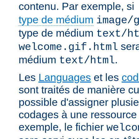
contenu. Par exemple, si
type de médium
image/
type de médium
text/h
sera
welcome.gif.html
médium
.
text/html
Les
Languages
et les
cod
sont traités de manière cum
possible d'assigner plusi
codages à une ressource p
exemple, le fichier
welco