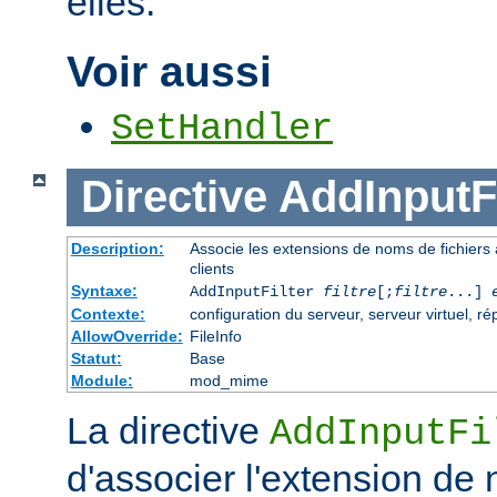
elles.
Voir aussi
SetHandler
Directive
AddInputFi
Description:
Associe les extensions de noms de fichiers au
clients
Syntaxe:
AddInputFilter
filtre
[;
filtre
...]
Contexte:
configuration du serveur, serveur virtuel, ré
AllowOverride:
FileInfo
Statut:
Base
Module:
mod_mime
La directive
AddInputFi
d'associer l'extension de 