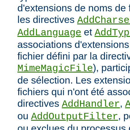
d'extensions de noms de f
les directives
AddCharse
et
AddLanguage
AddTyp
associations d'extensions 
fichier défini par la directi
), parti
MimeMagicFile
de sélection. Les extens
fichiers qui n'ont été ass
directives
,
AddHandler
ou
, 
AddOutputFilter
ou exclues du processus 