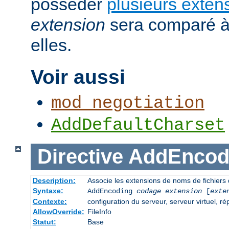
posséder
plusieurs exten
extension
sera comparé à
elles.
Voir aussi
mod_negotiation
AddDefaultCharset
Directive
AddEncod
Description:
Associe les extensions de noms de fichiers
Syntaxe:
AddEncoding
codage
extension
[
exte
Contexte:
configuration du serveur, serveur virtuel, ré
AllowOverride:
FileInfo
Statut:
Base