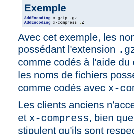
Exemple
AddEncoding
 x-gzip 
.
AddEncoding
 x-compress 
.
Z
Avec cet exemple, les nom
possédant l'extension
.g
comme codés à l'aide du
les noms de fichiers poss
comme codés avec
x-co
Les clients anciens n'ac
et
, bien que
x-compress
stipulent qu'ils sont resp