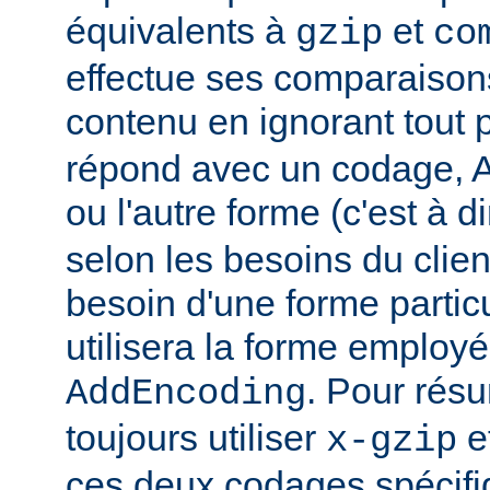
équivalents à
et
gzip
co
effectue ses comparaiso
contenu en ignorant tout 
répond avec un codage, Ap
ou l'autre forme (c'est à d
selon les besoins du client
besoin d'une forme partic
utilisera la forme employé
. Pour rés
AddEncoding
toujours utiliser
e
x-gzip
ces deux codages spécifi