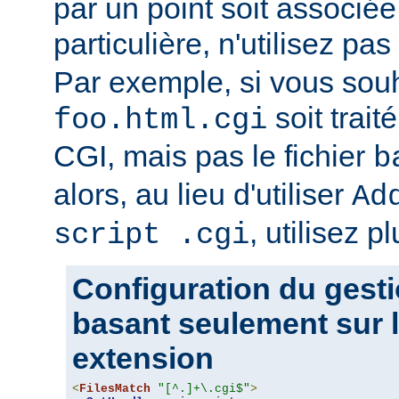
par un point soit associ
particulière, n'utilisez pas
Par exemple, si vous souh
soit trait
foo.html.cgi
CGI, mais pas le fichier
b
alors, au lieu d'utiliser
Ad
, utilisez pl
script .cgi
Configuration du gesti
basant seulement sur l
extension
<
FilesMatch
"[^.]+\.cgi$"
>