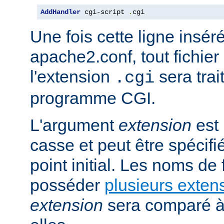
AddHandler
 cgi-script 
.
cgi
Une fois cette ligne insér
apache2.conf, tout fichie
l'extension
sera trai
.cgi
programme CGI.
L'argument
extension
est 
casse et peut être spécifi
point initial. Les noms de
posséder
plusieurs exten
extension
sera comparé à