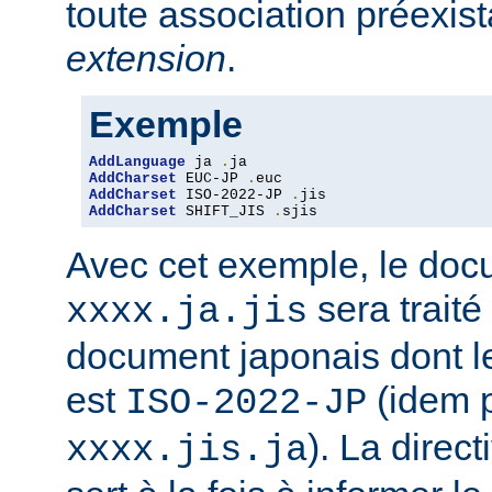
toute association préexis
extension
.
Exemple
AddLanguage
 ja 
.
AddCharset
 EUC-JP 
.
AddCharset
 ISO-2022-JP 
.
AddCharset
 SHIFT_JIS 
.
sjis
Avec cet exemple, le do
sera traité
xxxx.ja.jis
document japonais dont le
est
(idem 
ISO-2022-JP
). La direc
xxxx.jis.ja