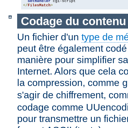
SetHandler
</
FilesMatch
>
Codage du contenu
Un fichier d'un
type de m
peut être également codé 
manière pour simplifier s
Internet. Alors que cela 
la compression, comme
g
s'agir de chiffrement, c
codage comme UUencodin
pour transmettre un fichie