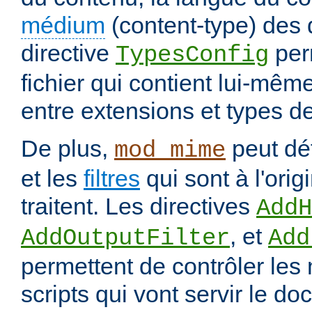
médium
(content-type) des
directive
per
TypesConfig
fichier qui contient lui-mêm
entre extensions et types d
De plus,
peut déf
mod_mime
et les
filtres
qui sont à l'orig
traitent. Les directives
AddH
, et
AddOutputFilter
Add
permettent de contrôler les
scripts qui vont servir le do