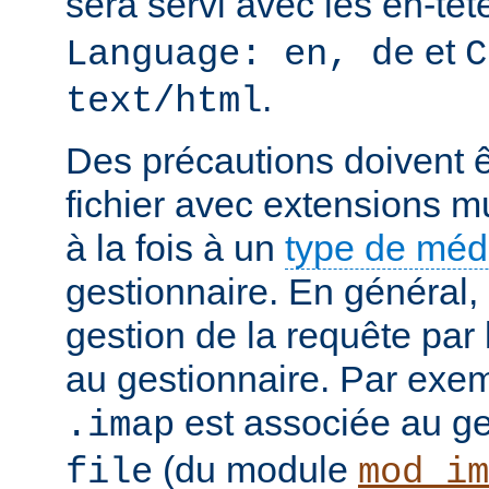
sera servi avec les en-tê
et
Language: en, de
C
.
text/html
Des précautions doivent ê
fichier avec extensions mu
à la fois à un
type de mé
gestionnaire. En général, 
gestion de la requête par
au gestionnaire. Par exemp
est associée au g
.imap
(du module
file
mod_im