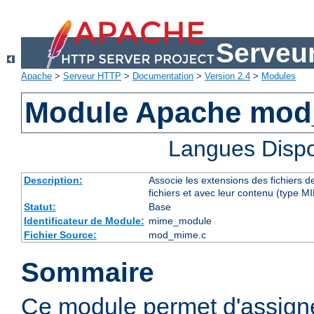
Serveu
Apache
>
Serveur HTTP
>
Documentation
>
Version 2.4
>
Modules
Module Apache mo
Langues Dispo
Description:
Associe les extensions des fichiers 
fichiers et avec leur contenu (type M
Statut:
Base
Identificateur de Module:
mime_module
Fichier Source:
mod_mime.c
Sommaire
Ce module permet d'assig