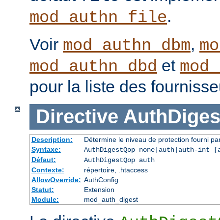
.
mod_authn_file
Voir
,
mod_authn_dbm
mo
et
mod_authn_dbd
mod_
pour la liste des fourniss
Directive
AuthDige
Description:
Détermine le niveau de protection fourni pa
Syntaxe:
AuthDigestQop none|auth|auth-int [
Défaut:
AuthDigestQop auth
Contexte:
répertoire, .htaccess
AllowOverride:
AuthConfig
Statut:
Extension
Module:
mod_auth_digest