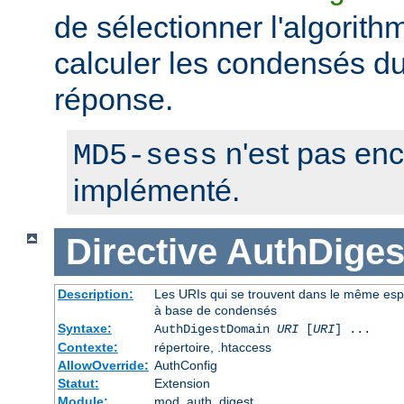
de sélectionner l'algorithm
calculer les condensés du 
réponse.
n'est pas en
MD5-sess
implémenté.
Directive
AuthDige
Description:
Les URIs qui se trouvent dans le même espa
à base de condensés
Syntaxe:
AuthDigestDomain
URI
[
URI
] ...
Contexte:
répertoire, .htaccess
AllowOverride:
AuthConfig
Statut:
Extension
Module:
mod_auth_digest