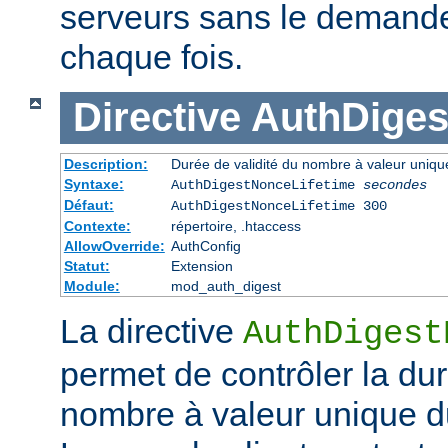
serveurs sans le demander 
chaque fois.
Directive
AuthDiges
Description:
Durée de validité du nombre à valeur uniqu
Syntaxe:
AuthDigestNonceLifetime
secondes
Défaut:
AuthDigestNonceLifetime 300
Contexte:
répertoire, .htaccess
AllowOverride:
AuthConfig
Statut:
Extension
Module:
mod_auth_digest
La directive
AuthDigest
permet de contrôler la dur
nombre à valeur unique d