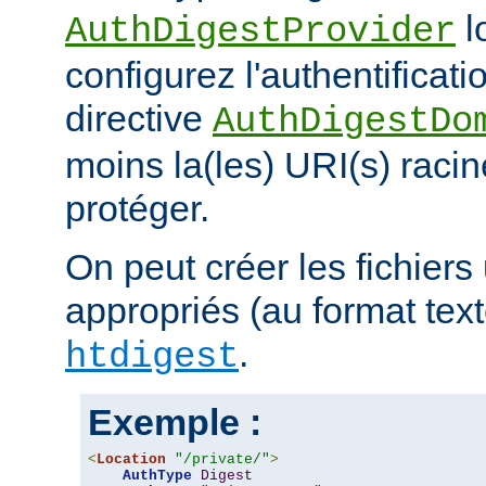
l
AuthDigestProvider
configurez l'authentificati
directive
AuthDigestDo
moins la(les) URI(s) racin
protéger.
On peut créer les fichiers 
appropriés (au format texte)
.
htdigest
Exemple :
<
Location
"/private/"
>
AuthType
Digest