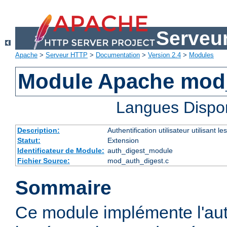
Serveu
Apache
>
Serveur HTTP
>
Documentation
>
Version 2.4
>
Modules
Module Apache mod
Langues Dispo
Description:
Authentification utilisateur utilisant
Statut:
Extension
Identificateur de Module:
auth_digest_module
Fichier Source:
mod_auth_digest.c
Sommaire
Ce module implémente l'aut