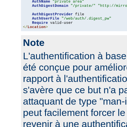
AuthName
"private area"
AuthDigestDomain
"/private/"
"http://mirr
AuthDigestProvider
 file

AuthUserFile
"/web/auth/.digest_pw"
Require
</
Location
>
Note
L'authentification à ba
été conçue pour améliore
rapport à l'authentificati
s'avère que ce but n'a pa
attaquant de type "man-
peut facilement forcer le
revenir à une authentifi