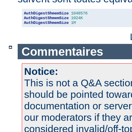
AuthDigestShmemSize
1048576
AuthDigestShmemSize
1024K
AuthDigestShmemSize
1M
Commentaires
Notice:
This is not a Q&A sect
should be pointed towar
documentation or serve
our moderators if they a
considered invalid/off-t