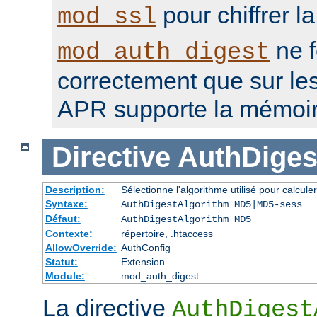
pour chiffrer l
mod_ssl
ne f
mod_auth_digest
correctement que sur le
APR supporte la mémoir
Directive
AuthDiges
Description:
Sélectionne l'algorithme utilisé pour calcul
Syntaxe:
AuthDigestAlgorithm MD5|MD5-sess
Défaut:
AuthDigestAlgorithm MD5
Contexte:
répertoire, .htaccess
AllowOverride:
AuthConfig
Statut:
Extension
Module:
mod_auth_digest
La directive
AuthDigest