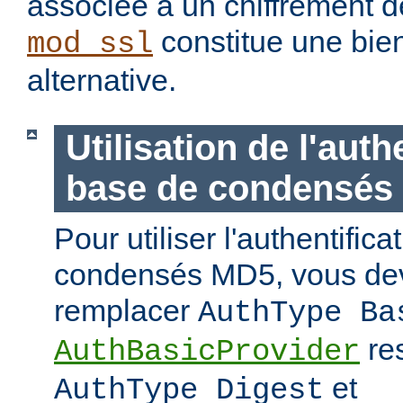
associée à un chiffrement d
constitue une bie
mod_ssl
alternative.
Utilisation de l'auth
base de condensés
Pour utiliser l'authentific
condensés MD5, vous de
remplacer
AuthType Ba
re
AuthBasicProvider
et
AuthType Digest