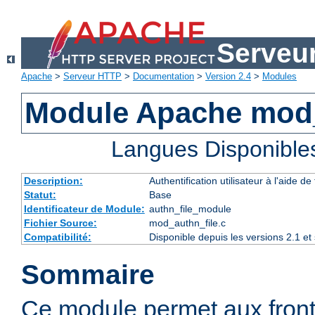
Serveu
Apache
>
Serveur HTTP
>
Documentation
>
Version 2.4
>
Modules
Module Apache mod_
Langues Disponible
Description:
Authentification utilisateur à l'aide de 
Statut:
Base
Identificateur de Module:
authn_file_module
Fichier Source:
mod_authn_file.c
Compatibilité:
Disponible depuis les versions 2.1 e
Sommaire
Ce module permet aux fron