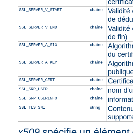
certific
Validité
chaîne
SSL_SERVER_V_START
de dédu
Validité
chaîne
SSL_SERVER_V_END
de fin)
Algorith
chaîne
SSL_SERVER_A_SIG
du certi
Algorith
chaîne
SSL_SERVER_A_KEY
publique
Certifi
chaîne
SSL_SERVER_CERT
nom d'u
chaîne
SSL_SRP_USER
informat
chaîne
SSL_SRP_USERINFO
Contenu
string
SSL_TLS_SNI
supporté
x509
spécifie un élément