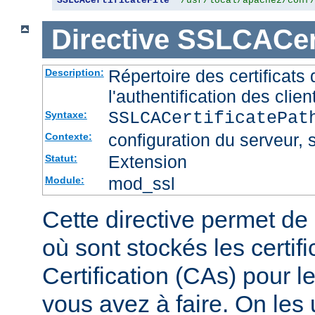
SSLCACertificateFile
"/usr/local/apache2/conf
Directive
SSLCACert
Répertoire des certificat
Description:
l'authentification des clien
SSLCACertificatePa
Syntaxe:
configuration du serveur, s
Contexte:
Extension
Statut:
mod_ssl
Module:
Cette directive permet de d
où sont stockés les certif
Certification (CAs) pour l
vous avez à faire. On les u