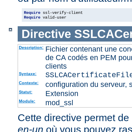
Require
Require
 valid-user
Directive
SSLCACert
Fichier contenant une conc
Description:
de CA codés en PEM pour l
clients
SSLCACertificateFi
Syntaxe:
configuration du serveur, s
Contexte:
Extension
Statut:
mod_ssl
Module:
Cette directive permet de d
en-un
où vous pouvez ras