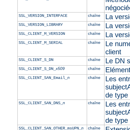
négocié
La vers
chaîne
SSL_VERSION_INTERFACE
La ver
chaîne
SSL_VERSION_LIBRARY
La versi
chaîne
SSL_CLIENT_M_VERSION
Le numér
chaîne
SSL_CLIENT_M_SERIAL
client
Le DN su
chaîne
SSL_CLIENT_S_DN
Elément
x509
chaîne
SSL_CLIENT_S_DN_
Les ent
n
chaîne
SSL_CLIENT_SAN_Email_
subjectA
de type
Les ent
n
chaîne
SSL_CLIENT_SAN_DNS_
subjectA
de typ
Extensi
n
chaîne
SSL_CLIENT_SAN_OTHER_msUPN_