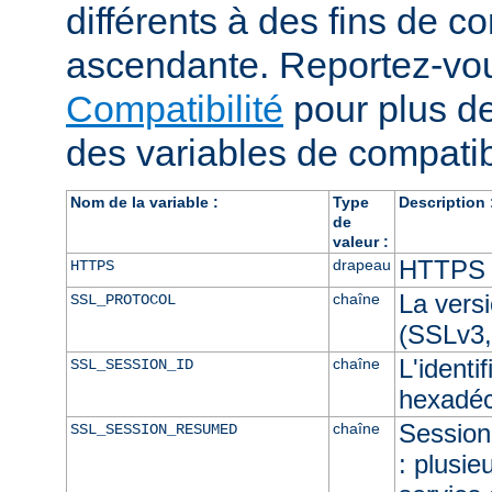
différents à des fins de co
ascendante. Reportez-vou
Compatibilité
pour plus de
des variables de compatibi
Nom de la variable :
Type
Description 
de
valeur :
HTTPS e
drapeau
HTTPS
La vers
chaîne
SSL_PROTOCOL
(SSLv3,
L'identi
chaîne
SSL_SESSION_ID
hexadéc
Session 
chaîne
SSL_SESSION_RESUMED
: plusie