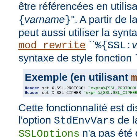
être référencées en utilisa
varname
''. A partir de 
{
}
peut aussi utiliser la synt
``
mod_rewrite
%{SSL:
syntaxe de style fonction `
Exemple (en utilisant
m
Header
 set X-SSL-PROTOCOL 
"expr=%{SSL_PROTOCO
Header
 set X-SSL-CIPHER 
"expr=%{SSL:SSL_CIPHE
Cette fonctionnalité est 
l'option
de l
StdEnvVars
n'a pas été 
SSLOptions