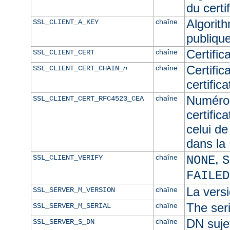
du certif
Algorith
chaîne
SSL_CLIENT_A_KEY
publique
Certific
chaîne
SSL_CLIENT_CERT
Certific
n
chaîne
SSL_CLIENT_CERT_CHAIN_
certific
Numéro 
chaîne
SSL_CLIENT_CERT_RFC4523_CEA
certific
celui de
dans l
,
chaîne
SSL_CLIENT_VERIFY
NONE
S
FAILED
La versi
chaîne
SSL_SERVER_M_VERSION
The seri
chaîne
SSL_SERVER_M_SERIAL
DN sujet
chaîne
SSL_SERVER_S_DN