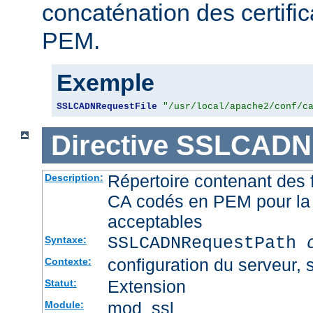
concaténation des certifi
PEM.
Exemple
SSLCADNRequestFile
"/usr/local/apache2/conf/c
Directive
SSLCADNR
Répertoire contenant des f
Description:
CA codés en PEM pour la 
acceptables
SSLCADNRequestPath
Syntaxe:
configuration du serveur, s
Contexte:
Extension
Statut:
mod_ssl
Module: