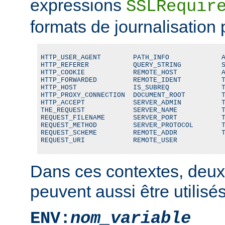
expressions
SSLRequir
formats de journalisation 
HTTP_USER_AGENT        PATH_INFO             A
HTTP_REFERER           QUERY_STRING          S
HTTP_COOKIE            REMOTE_HOST           A
HTTP_FORWARDED         REMOTE_IDENT          T
HTTP_HOST              IS_SUBREQ             T
HTTP_PROXY_CONNECTION  DOCUMENT_ROOT         T
HTTP_ACCEPT            SERVER_ADMIN          T
THE_REQUEST            SERVER_NAME           T
REQUEST_FILENAME       SERVER_PORT           T
REQUEST_METHOD         SERVER_PROTOCOL       T
REQUEST_SCHEME         REMOTE_ADDR           T
REQUEST_URI            REMOTE_USER
Dans ces contextes, deux
peuvent aussi être utilisés
ENV:
nom_variable