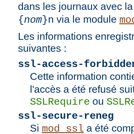
dans les journaux avec l
via le module
{
nom
}n
mo
Les informations enregist
suivantes :
ssl-access-forbidde
Cette information conti
l'accès a été refusé sui
ou
SSLRequire
SSLR
ssl-secure-reneg
Si
a été comp
mod_ssl