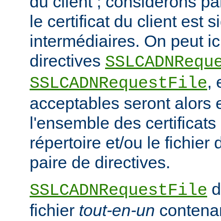
du client ; considérons p
le certificat du client est
intermédiaires. On peut ici
directives
SSLCADNRequ
,
SSLCADNRequestFile
acceptables seront alors e
l'ensemble des certificat
répertoire et/ou le fichier 
paire de directives.
d
SSLCADNRequestFile
fichier
tout-en-un
contena