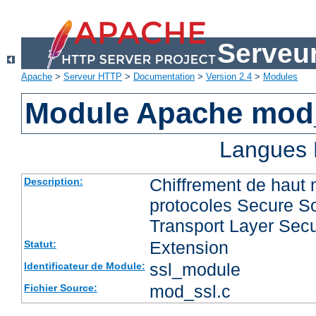
Serveu
Apache
>
Serveur HTTP
>
Documentation
>
Version 2.4
>
Modules
Module Apache mod
Langues 
Chiffrement de haut 
Description:
protocoles Secure So
Transport Layer Secu
Extension
Statut:
ssl_module
Identificateur de Module:
mod_ssl.c
Fichier Source: