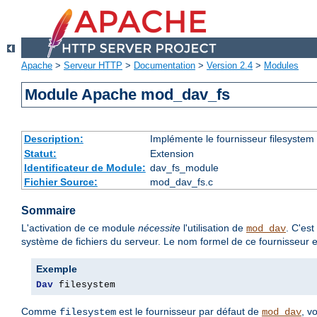
Apache
>
Serveur HTTP
>
Documentation
>
Version 2.4
>
Modules
Module Apache mod_dav_fs
Description:
Implémente le fournisseur filesystem
Statut:
Extension
Identificateur de Module:
dav_fs_module
Fichier Source:
mod_dav_fs.c
Sommaire
L'activation de ce module
nécessite
l'utilisation de
. C'es
mod_dav
système de fichiers du serveur. Le nom formel de ce fournisseur 
Exemple
Dav
 filesystem
Comme
est le fournisseur par défaut de
, v
filesystem
mod_dav