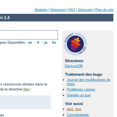
Modules
|
Directives
|
FAQ
|
Glossaire
|
Plan du site
n 2.4
gues Disponibles:
en
|
fr
|
ja
|
ko
Directives
DavLockDB
Traitement des bugs
Journal des modifications de
httpd
des ressources situées dans le
ia la directive
:
Dav
Problèmes connus
Signaler un bug
Voir aussi
mod_dav
Commentaires
av.