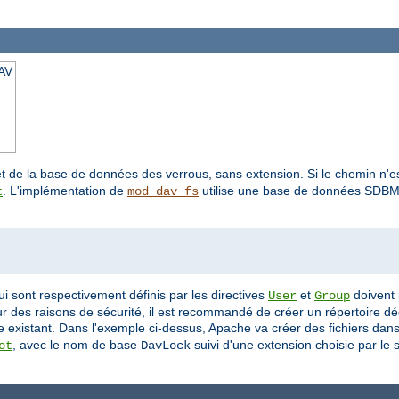
AV
 de la base de données des verrous, sans extension. Si le chemin n'es
. L'implémentation de
utilise une base de données SDBM p
t
mod_dav_fs
ui sont respectivement définis par les directives
et
doivent 
User
Group
our des raisons de sécurité, il est recommandé de créer un répertoire 
re existant. Dans l'exemple ci-dessus, Apache va créer des fichiers dans
, avec le nom de base
suivi d'une extension choisie par le 
ot
DavLock