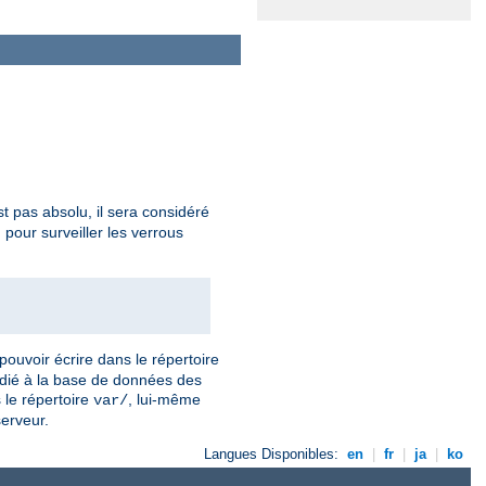
t pas absolu, il sera considéré
our surveiller les verrous
pouvoir écrire dans le répertoire
dédié à la base de données des
 le répertoire
, lui-même
var/
serveur.
Langues Disponibles:
en
|
fr
|
ja
|
ko