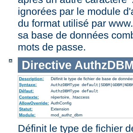
ignorées par le module d'au
du format utilisé par www
sa base de données comb
mots de passe.
Directive
AuthzDBM
Description:
Définit le type de fichier de base de données
Syntaxe:
AuthzDBMType default|SDBM|GDBM|NDB
Défaut:
AuthzDBMType default
Contexte:
répertoire, .htaccess
AllowOverride:
AuthConfig
Statut:
Extension
Module:
mod_authz_dbm
Définit le type de fichier