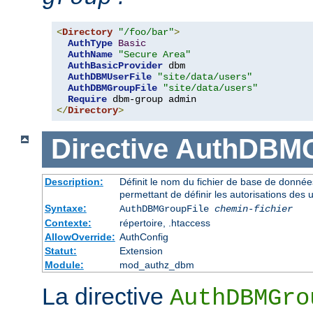
<
Directory
"/foo/bar"
>
AuthType
Basic
AuthName
"Secure Area"
AuthBasicProvider
 dbm 

AuthDBMUserFile
"site/data/users"
AuthDBMGroupFile
"site/data/users"
Require
</
Directory
>
Directive
AuthDBMG
Description:
Définit le nom du fichier de base de données
permettant de définir les autorisations des u
Syntaxe:
AuthDBMGroupFile
chemin-fichier
Contexte:
répertoire, .htaccess
AllowOverride:
AuthConfig
Statut:
Extension
Module:
mod_authz_dbm
La directive
AuthDBMGro