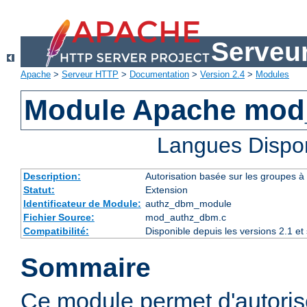
Serveu
Apache
>
Serveur HTTP
>
Documentation
>
Version 2.4
>
Modules
Module Apache mod
Langues Dispo
Description:
Autorisation basée sur les groupes à 
Statut:
Extension
Identificateur de Module:
authz_dbm_module
Fichier Source:
mod_authz_dbm.c
Compatibilité:
Disponible depuis les versions 2.1 e
Sommaire
Ce module permet d'autorise