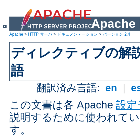
Apach
Apache
>
HTTP サーバ
>
ドキュメンテーション
>
バージョン 2.4
ディレクティブの解
語
翻訳済み言語:
en
|
e
この文書は各 Apache
設定
説明するために使われてい
す。